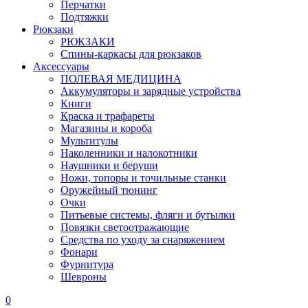
Перчатки
Подтяжки
Рюкзаки
РЮКЗАКИ
Спины-каркасы для рюкзаков
Аксессуары
ПОЛЕВАЯ МЕДИЦИНА
Аккумуляторы и зарядные устройства
Книги
Краска и трафареты
Магазины и короба
Мультитулы
Наколенники и налокотники
Наушники и беруши
Ножи, топоры и точильные станки
Оружейный тюнинг
Очки
Питьевые системы, фляги и бутылки
Повязки светоотражающие
Средства по уходу за снаряжением
Фонари
Фурнитура
Шевроны
0