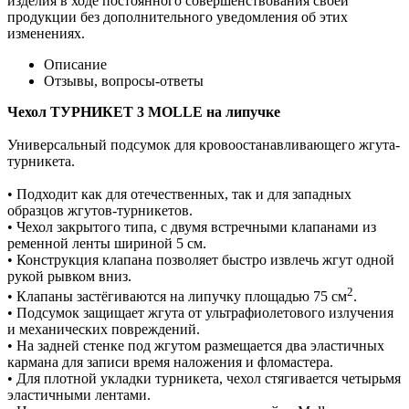
изделия в ходе постоянного совершенствования своей
продукции без дополнительного уведомления об этих
изменениях.
Описание
Отзывы, вопросы-ответы
Чехол ТУРНИКЕТ 3
MOLLE на липучке
Универсальный подсумок для кровоостанавливающего жгута-
турникета.
• Подходит как для отечественных, так и для западных
образцов жгутов-турникетов.
• Чехол закрытого типа, с двумя встречными клапанами из
ременной ленты шириной 5 см.
• Конструкция клапана позволяет быстро извлечь жгут одной
рукой рывком вниз.
2
• Клапаны застёгиваются на липучку площадью 75 см
.
• Подсумок защищает жгута от ультрафиолетового излучения
и механических повреждений.
• На задней стенке под жгутом размещается два эластичных
кармана для записи время наложения и фломастера.
• Для плотной укладки турникета, чехол стягивается четырьмя
эластичными лентами.