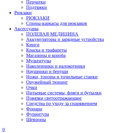
Перчатки
Подтяжки
Рюкзаки
РЮКЗАКИ
Спины-каркасы для рюкзаков
Аксессуары
ПОЛЕВАЯ МЕДИЦИНА
Аккумуляторы и зарядные устройства
Книги
Краска и трафареты
Магазины и короба
Мультитулы
Наколенники и налокотники
Наушники и беруши
Ножи, топоры и точильные станки
Оружейный тюнинг
Очки
Питьевые системы, фляги и бутылки
Повязки светоотражающие
Средства по уходу за снаряжением
Фонари
Фурнитура
Шевроны
0