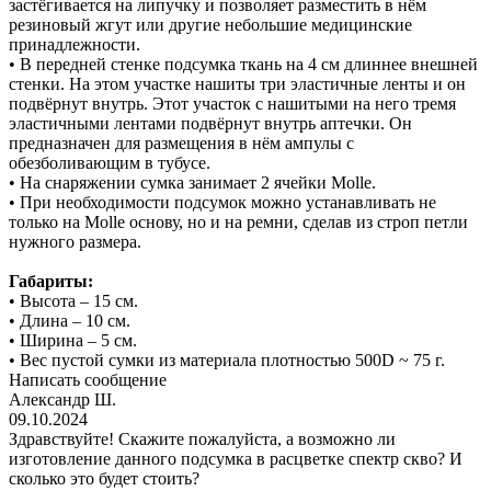
застёгивается на липучку и позволяет разместить в нём
резиновый жгут или другие небольшие медицинские
принадлежности.
• В передней стенке подсумка ткань на 4 см длиннее внешней
стенки. На этом участке нашиты три эластичные ленты и он
подвёрнут внутрь. Этот участок с нашитыми на него тремя
эластичными лентами подвёрнут внутрь аптечки. Он
предназначен для размещения в нём ампулы с
обезболивающим в тубусе.
• На снаряжении сумка занимает 2 ячейки Molle.
• При необходимости подсумок можно устанавливать не
только на Molle основу, но и на ремни, сделав из строп петли
нужного размера.
Габариты:
• Высота – 15 см.
• Длина – 10 см.
• Ширина – 5 см.
• Вес пустой сумки из материала плотностью 500D ~ 75 г.
Написать сообщение
Александр Ш.
09.10.2024
Здравствуйте! Скажите пожалуйста, а возможно ли
изготовление данного подсумка в расцветке спектр скво? И
сколько это будет стоить?