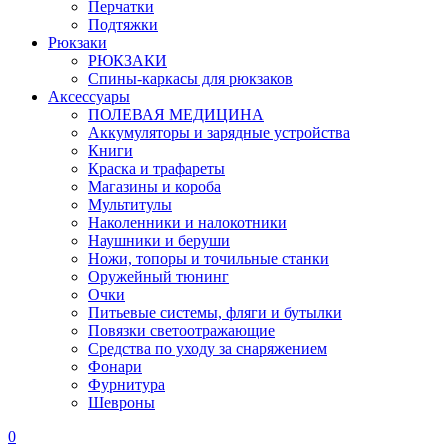
Перчатки
Подтяжки
Рюкзаки
РЮКЗАКИ
Спины-каркасы для рюкзаков
Аксессуары
ПОЛЕВАЯ МЕДИЦИНА
Аккумуляторы и зарядные устройства
Книги
Краска и трафареты
Магазины и короба
Мультитулы
Наколенники и налокотники
Наушники и беруши
Ножи, топоры и точильные станки
Оружейный тюнинг
Очки
Питьевые системы, фляги и бутылки
Повязки светоотражающие
Средства по уходу за снаряжением
Фонари
Фурнитура
Шевроны
0