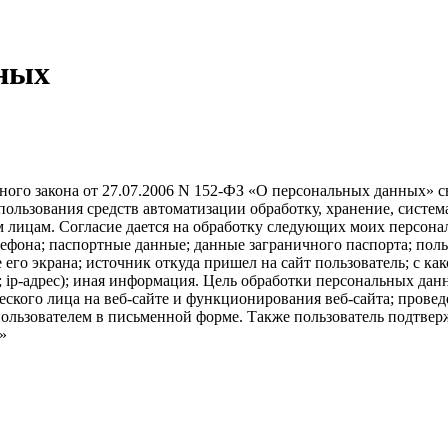
ных
ьного закона от 27.07.2006 N 152-ФЗ «О персональных данных» св
спользования средств автоматизации обработку, хранение, систе
лицам. Согласие дается на обработку следующих моих персональ
елефона; паспортные данные; данные заграничного паспорта; пол
 его экрана; источник откуда пришел на сайт пользователь; с как
 ip-адрес); иная информация. Цель обработки персональных дан
ческого лица на веб-сайте и функционирования веб-сайта; пров
ользователем в письменной форме. Также пользователь подтверж
»