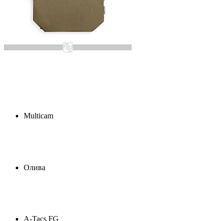
Multicam
Олива
A-Tacs FG