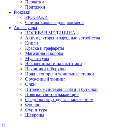
Перчатки
Подтяжки
Рюкзаки
РЮКЗАКИ
Спины-каркасы для рюкзаков
Аксессуары
ПОЛЕВАЯ МЕДИЦИНА
Аккумуляторы и зарядные устройства
Книги
Краска и трафареты
Магазины и короба
Мультитулы
Наколенники и налокотники
Наушники и беруши
Ножи, топоры и точильные станки
Оружейный тюнинг
Очки
Питьевые системы, фляги и бутылки
Повязки светоотражающие
Средства по уходу за снаряжением
Фонари
Фурнитура
Шевроны
0