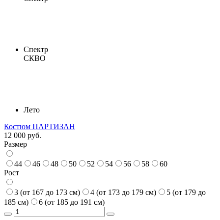
Спектр
СКВО
Лето
Костюм ПАРТИЗАН
12 000 руб.
Размер
44
46
48
50
52
54
56
58
60
Рост
3 (от 167 до 173 см)
4 (от 173 до 179 см)
5 (от 179 до
185 см)
6 (от 185 до 191 см)