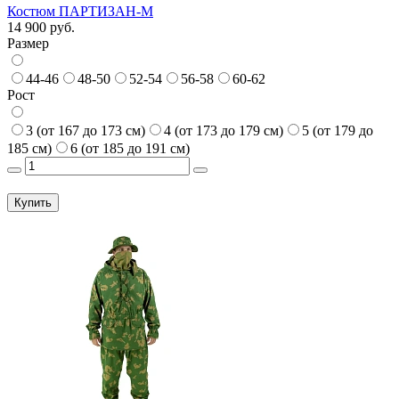
Костюм ПАРТИЗАН-М
14 900 руб.
Размер
44-46
48-50
52-54
56-58
60-62
Рост
3 (от 167 до 173 см)
4 (от 173 до 179 см)
5 (от 179 до
185 см)
6 (от 185 до 191 см)
Купить