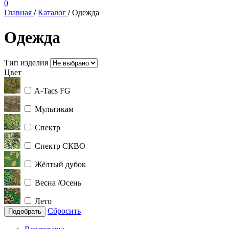
0
Главная
/
Каталог
/
Одежда
Одежда
Тип изделия
Цвет
A-Tacs FG
Мультикам
Спектр
Спектр СКВО
Жёлтый дубок
Весна /Осень
Лето
Сбросить
Подобрать