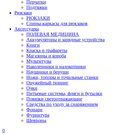
Перчатки
Подтяжки
Рюкзаки
РЮКЗАКИ
Спины-каркасы для рюкзаков
Аксессуары
ПОЛЕВАЯ МЕДИЦИНА
Аккумуляторы и зарядные устройства
Книги
Краска и трафареты
Магазины и короба
Мультитулы
Наколенники и налокотники
Наушники и беруши
Ножи, топоры и точильные станки
Оружейный тюнинг
Очки
Питьевые системы, фляги и бутылки
Повязки светоотражающие
Средства по уходу за снаряжением
Фонари
Фурнитура
Шевроны
0