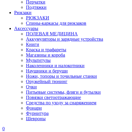
Перчатки
Подтяжки
Рюкзаки
РЮКЗАКИ
Спины-каркасы для рюкзаков
Аксессуары
ПОЛЕВАЯ МЕДИЦИНА
Аккумуляторы и зарядные устройства
Книги
Краска и трафареты
Магазины и короба
Мультитулы
Наколенники и налокотники
Наушники и беруши
Ножи, топоры и точильные станки
Оружейный тюнинг
Очки
Питьевые системы, фляги и бутылки
Повязки светоотражающие
Средства по уходу за снаряжением
Фонари
Фурнитура
Шевроны
0