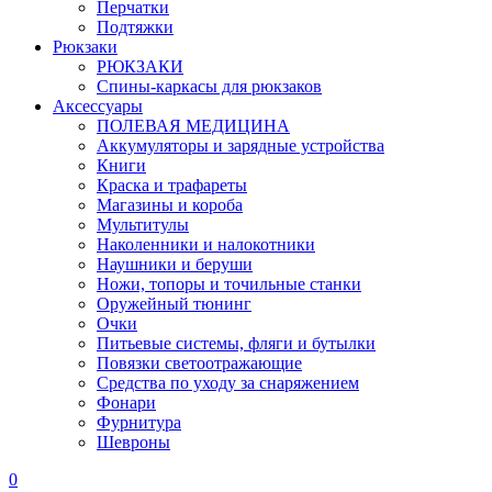
Перчатки
Подтяжки
Рюкзаки
РЮКЗАКИ
Спины-каркасы для рюкзаков
Аксессуары
ПОЛЕВАЯ МЕДИЦИНА
Аккумуляторы и зарядные устройства
Книги
Краска и трафареты
Магазины и короба
Мультитулы
Наколенники и налокотники
Наушники и беруши
Ножи, топоры и точильные станки
Оружейный тюнинг
Очки
Питьевые системы, фляги и бутылки
Повязки светоотражающие
Средства по уходу за снаряжением
Фонари
Фурнитура
Шевроны
0