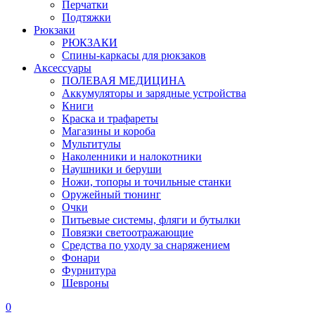
Перчатки
Подтяжки
Рюкзаки
РЮКЗАКИ
Спины-каркасы для рюкзаков
Аксессуары
ПОЛЕВАЯ МЕДИЦИНА
Аккумуляторы и зарядные устройства
Книги
Краска и трафареты
Магазины и короба
Мультитулы
Наколенники и налокотники
Наушники и беруши
Ножи, топоры и точильные станки
Оружейный тюнинг
Очки
Питьевые системы, фляги и бутылки
Повязки светоотражающие
Средства по уходу за снаряжением
Фонари
Фурнитура
Шевроны
0