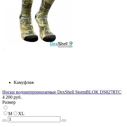
Камуфляж
Носки водонепроницаемые DexShell StormBLOK DS827RTC
4 200 руб.
Размер
M
XL