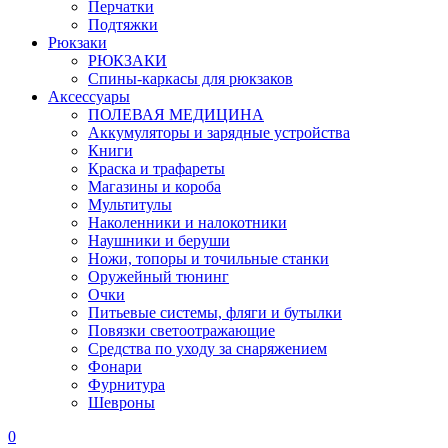
Перчатки
Подтяжки
Рюкзаки
РЮКЗАКИ
Спины-каркасы для рюкзаков
Аксессуары
ПОЛЕВАЯ МЕДИЦИНА
Аккумуляторы и зарядные устройства
Книги
Краска и трафареты
Магазины и короба
Мультитулы
Наколенники и налокотники
Наушники и беруши
Ножи, топоры и точильные станки
Оружейный тюнинг
Очки
Питьевые системы, фляги и бутылки
Повязки светоотражающие
Средства по уходу за снаряжением
Фонари
Фурнитура
Шевроны
0