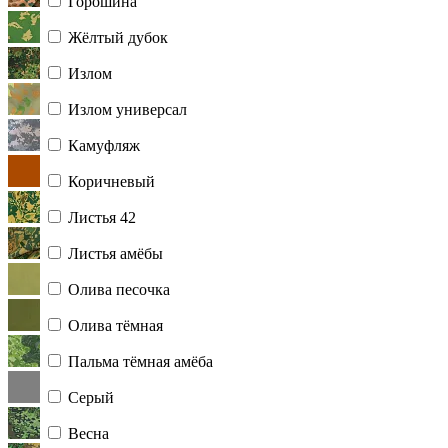
Горошина
Жёлтый дубок
Излом
Излом универсал
Камуфляж
Коричневый
Листья 42
Листья амёбы
Олива песочка
Олива тёмная
Пальма тёмная амёба
Серый
Весна