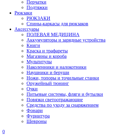
Перчатки
Подтяжки
Рюкзаки
РЮКЗАКИ
Спины-каркасы для рюкзаков
Аксессуары
ПОЛЕВАЯ МЕДИЦИНА
Аккумуляторы и зарядные устройства
Книги
Краска и трафареты
Магазины и короба
Мультитулы
Наколенники и налокотники
Наушники и беруши
Ножи, топоры и точильные станки
Оружейный тюнинг
Очки
Питьевые системы, фляги и бутылки
Повязки светоотражающие
Средства по уходу за снаряжением
Фонари
Фурнитура
Шевроны
0