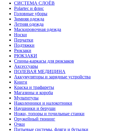
СИСТЕМА СЛОЁВ
Polartec и флис
Головные уборы
Зимняя одежда
Летняя одежда
Маскировочная одежда
Носки
Перчатки
Подтяжки
Рюкзаки
РЮКЗАКИ
Спины-каркасы для рюкзаков
Аксессуары
ПОЛЕВАЯ МЕДИЦИНА
Аккумуляторы и зарядные устройства
Книги
Краска и трафареты
Магазины и короба
Мультитулы
Наколенники и налокотники
Наушники и беруши
Ножи, топоры и точильные станки
Оружейный тюнинг
Очки
Питьевые системы, фляги и бутылки