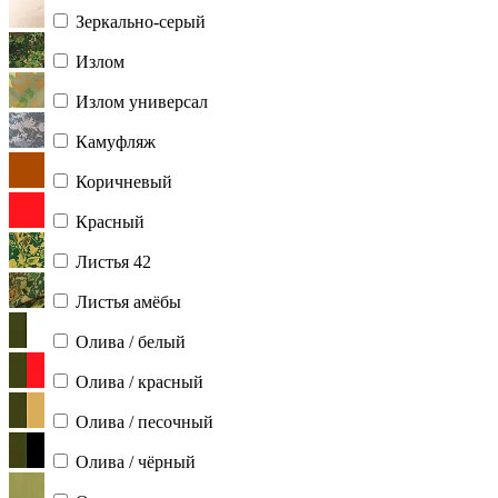
Зеркально-серый
Излом
Излом универсал
Камуфляж
Коричневый
Красный
Листья 42
Листья амёбы
Олива / белый
Олива / красный
Олива / песочный
Олива / чёрный