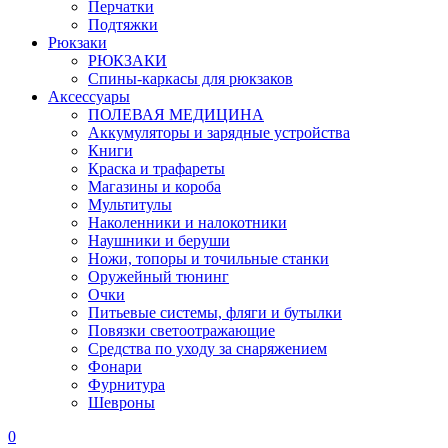
Перчатки
Подтяжки
Рюкзаки
РЮКЗАКИ
Спины-каркасы для рюкзаков
Аксессуары
ПОЛЕВАЯ МЕДИЦИНА
Аккумуляторы и зарядные устройства
Книги
Краска и трафареты
Магазины и короба
Мультитулы
Наколенники и налокотники
Наушники и беруши
Ножи, топоры и точильные станки
Оружейный тюнинг
Очки
Питьевые системы, фляги и бутылки
Повязки светоотражающие
Средства по уходу за снаряжением
Фонари
Фурнитура
Шевроны
0