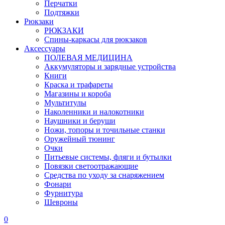
Перчатки
Подтяжки
Рюкзаки
РЮКЗАКИ
Спины-каркасы для рюкзаков
Аксессуары
ПОЛЕВАЯ МЕДИЦИНА
Аккумуляторы и зарядные устройства
Книги
Краска и трафареты
Магазины и короба
Мультитулы
Наколенники и налокотники
Наушники и беруши
Ножи, топоры и точильные станки
Оружейный тюнинг
Очки
Питьевые системы, фляги и бутылки
Повязки светоотражающие
Средства по уходу за снаряжением
Фонари
Фурнитура
Шевроны
0