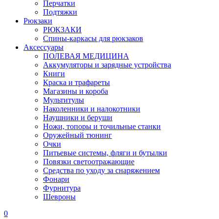
Перчатки
Подтяжки
Рюкзаки
РЮКЗАКИ
Спины-каркасы для рюкзаков
Аксессуары
ПОЛЕВАЯ МЕДИЦИНА
Аккумуляторы и зарядные устройства
Книги
Краска и трафареты
Магазины и короба
Мультитулы
Наколенники и налокотники
Наушники и беруши
Ножи, топоры и точильные станки
Оружейный тюнинг
Очки
Питьевые системы, фляги и бутылки
Повязки светоотражающие
Средства по уходу за снаряжением
Фонари
Фурнитура
Шевроны
0