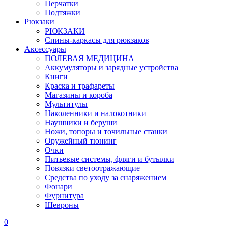
Перчатки
Подтяжки
Рюкзаки
РЮКЗАКИ
Спины-каркасы для рюкзаков
Аксессуары
ПОЛЕВАЯ МЕДИЦИНА
Аккумуляторы и зарядные устройства
Книги
Краска и трафареты
Магазины и короба
Мультитулы
Наколенники и налокотники
Наушники и беруши
Ножи, топоры и точильные станки
Оружейный тюнинг
Очки
Питьевые системы, фляги и бутылки
Повязки светоотражающие
Средства по уходу за снаряжением
Фонари
Фурнитура
Шевроны
0