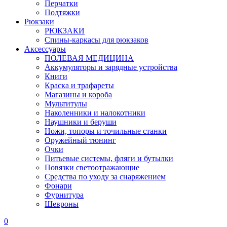
Перчатки
Подтяжки
Рюкзаки
РЮКЗАКИ
Спины-каркасы для рюкзаков
Аксессуары
ПОЛЕВАЯ МЕДИЦИНА
Аккумуляторы и зарядные устройства
Книги
Краска и трафареты
Магазины и короба
Мультитулы
Наколенники и налокотники
Наушники и беруши
Ножи, топоры и точильные станки
Оружейный тюнинг
Очки
Питьевые системы, фляги и бутылки
Повязки светоотражающие
Средства по уходу за снаряжением
Фонари
Фурнитура
Шевроны
0