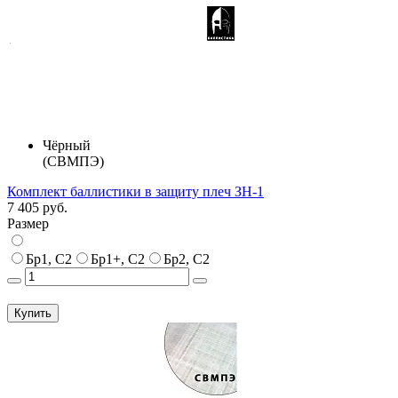
Чёрный
(СВМПЭ)
Комплект баллистики в защиту плеч ЗН-1
7 405 руб.
Размер
Бр1, С2
Бр1+, С2
Бр2, С2
Купить