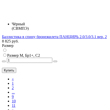
Чёрный
(СВМПЭ)
Баллистика в спину бронежилета ПАНЦИРЬ 2.0/3.0/3.1 вер. 2
8 825 руб.
Размер
Размер M, Бр1+, С2
Купить
«
1
2
...
9
10
11
»