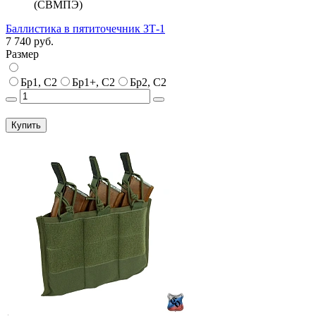
(СВМПЭ)
Баллистика в пятиточечник ЗТ-1
7 740 руб.
Размер
Бр1, С2
Бр1+, С2
Бр2, С2
Купить