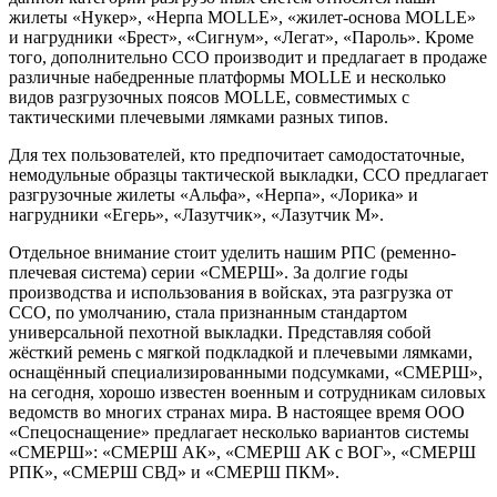
жилеты «Нукер», «Нерпа MOLLE», «жилет-основа MOLLE»
и нагрудники «Брест», «Сигнум», «Легат», «Пароль». Кроме
того, дополнительно ССО производит и предлагает в продаже
различные набедренные платформы MOLLE и несколько
видов разгрузочных поясов MOLLE, совместимых с
тактическими плечевыми лямками разных типов.
Для тех пользователей, кто предпочитает самодостаточные,
немодульные образцы тактической выкладки, ССО предлагает
разгрузочные жилеты «Альфа», «Нерпа», «Лорика» и
нагрудники «Егерь», «Лазутчик», «Лазутчик М».
Отдельное внимание стоит уделить нашим РПС (ременно-
плечевая система) серии «СМЕРШ». За долгие годы
производства и использования в войсках, эта разгрузка от
ССО, по умолчанию, стала признанным стандартом
универсальной пехотной выкладки. Представляя собой
жёсткий ремень с мягкой подкладкой и плечевыми лямками,
оснащённый специализированными подсумками, «СМЕРШ»,
на сегодня, хорошо известен военным и сотрудникам силовых
ведомств во многих странах мира. В настоящее время ООО
«Спецоснащение» предлагает несколько вариантов системы
«СМЕРШ»: «СМЕРШ АК», «СМЕРШ АК с ВОГ», «СМЕРШ
РПК», «СМЕРШ СВД» и «СМЕРШ ПКМ».