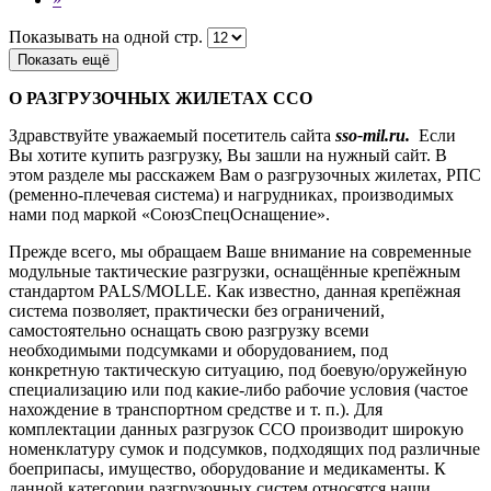
Показывать на одной стр.
Показать ещё
О РАЗГРУЗОЧНЫХ ЖИЛЕТАХ ССО
Здравствуйте уважаемый посетитель сайта
sso-mil.ru.
Если
Вы хотите купить разгрузку, Вы зашли на нужный сайт. В
этом разделе мы расскажем Вам о разгрузочных жилетах, РПС
(ременно-плечевая система) и нагрудниках, производимых
нами под маркой «СоюзСпецОснащение».
Прежде всего, мы обращаем Ваше внимание на современные
модульные тактические разгрузки, оснащённые крепёжным
стандартом PALS/MOLLE. Как известно, данная крепёжная
система позволяет, практически без ограничений,
самостоятельно оснащать свою разгрузку всеми
необходимыми подсумками и оборудованием, под
конкретную тактическую ситуацию, под боевую/оружейную
специализацию или под какие-либо рабочие условия (частое
нахождение в транспортном средстве и т. п.). Для
комплектации данных разгрузок ССО производит широкую
номенклатуру сумок и подсумков, подходящих под различные
боеприпасы, имущество, оборудование и медикаменты. К
данной категории разгрузочных систем относятся наши