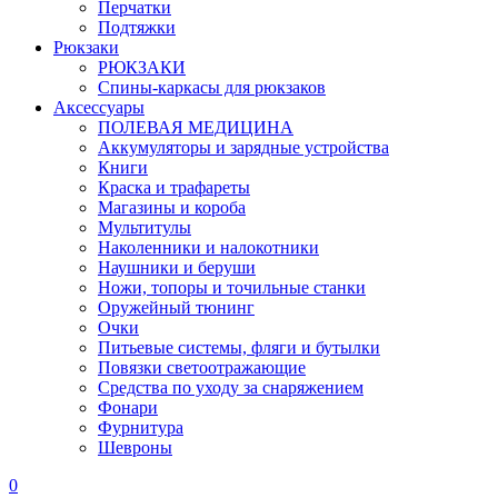
Перчатки
Подтяжки
Рюкзаки
РЮКЗАКИ
Спины-каркасы для рюкзаков
Аксессуары
ПОЛЕВАЯ МЕДИЦИНА
Аккумуляторы и зарядные устройства
Книги
Краска и трафареты
Магазины и короба
Мультитулы
Наколенники и налокотники
Наушники и беруши
Ножи, топоры и точильные станки
Оружейный тюнинг
Очки
Питьевые системы, фляги и бутылки
Повязки светоотражающие
Средства по уходу за снаряжением
Фонари
Фурнитура
Шевроны
0