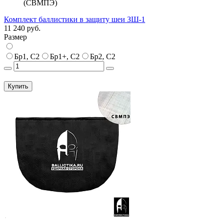
(СВМПЭ)
Комплект баллистики в защиту шеи ЗШ-1
11 240 руб.
Размер
Бр1, С2
Бр1+, С2
Бр2, С2
Купить