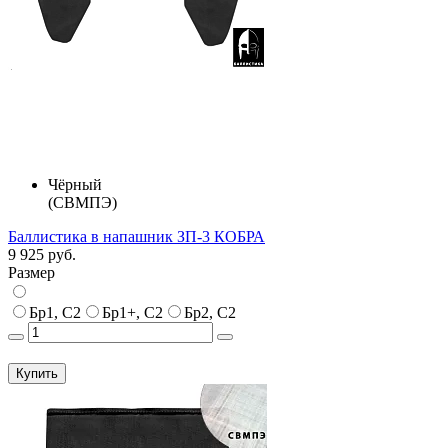
Чёрный
(СВМПЭ)
Баллистика в напашник ЗП-3 КОБРА
9 925 руб.
Размер
Бр1, С2
Бр1+, С2
Бр2, С2
Купить