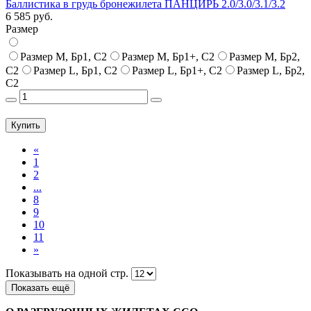
Баллистика в грудь бронежилета ПАНЦИРЬ 2.0/3.0/3.1/3.2
6 585 руб.
Размер
Размер M, Бр1, С2
Размер M, Бр1+, С2
Размер M, Бр2,
С2
Размер L, Бр1, С2
Размер L, Бр1+, С2
Размер L, Бр2,
С2
Купить
«
1
2
...
8
9
10
11
»
Показывать на одной стр.
Показать ещё