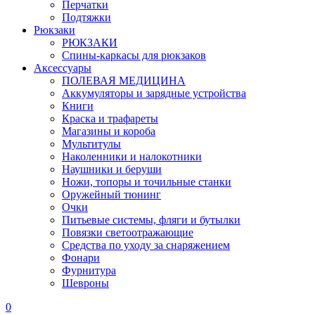
Перчатки
Подтяжки
Рюкзаки
РЮКЗАКИ
Спины-каркасы для рюкзаков
Аксессуары
ПОЛЕВАЯ МЕДИЦИНА
Аккумуляторы и зарядные устройства
Книги
Краска и трафареты
Магазины и короба
Мультитулы
Наколенники и налокотники
Наушники и беруши
Ножи, топоры и точильные станки
Оружейный тюнинг
Очки
Питьевые системы, фляги и бутылки
Повязки светоотражающие
Средства по уходу за снаряжением
Фонари
Фурнитура
Шевроны
0