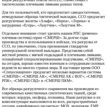
тактическими плечевыми лямками разных типов.
Для тех пользователей, кто предпочитает самодостаточные,
немодульные образцы тактической выкладки, ССО предлагает
разгрузочные жилеты «Альфа», «Нерпа», «Лорика» и
нагрудники «Егерь», «Лазутчик», «Лазутчик М».
Отдельное внимание стоит уделить нашим РПС (ременно-
плечевая система) серии «СМЕРШ». За долгие годы
производства и использования в войсках, эта разгрузка от
ССО, по умолчанию, стала признанным стандартом
универсальной пехотной выкладки. Представляя собой
жёсткий ремень с мягкой подкладкой и плечевыми лямками,
оснащённый специализированными подсумками, «СМЕРШ»,
на сегодня, хорошо известен военным и сотрудникам силовых
ведомств во многих странах мира. В настоящее время ООО
«Спецоснащение» предлагает несколько вариантов системы
«СМЕРШ»: «СМЕРШ АК», «СМЕРШ АК с ВОГ», «СМЕРШ
РПК», «СМЕРШ СВД» и «СМЕРШ ПКМ».
Все образцы разгрузочного снаряжения мы производим из
современных качественных синтетических тканей, среди
которых: кордура, оксфорд, полиамид. Наши разгрузки и их
комплектующие выполняются во всех, распространённых
сегодня, камуфляжных расцветках: МОХ, мультикам, ЕМР