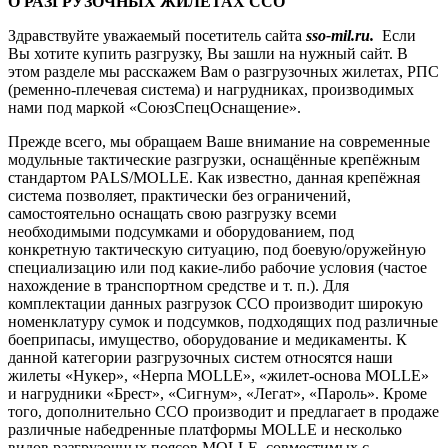
О РАЗГРУЗОЧНЫХ ЖИЛЕТАХ ССО
Здравствуйте уважаемый посетитель сайта
sso-mil.ru.
Если
Вы хотите купить разгрузку, Вы зашли на нужный сайт. В
этом разделе мы расскажем Вам о разгрузочных жилетах, РПС
(ременно-плечевая система) и нагрудниках, производимых
нами под маркой «СоюзСпецОснащение».
Прежде всего, мы обращаем Ваше внимание на современные
модульные тактические разгрузки, оснащённые крепёжным
стандартом PALS/MOLLE. Как известно, данная крепёжная
система позволяет, практически без ограничений,
самостоятельно оснащать свою разгрузку всеми
необходимыми подсумками и оборудованием, под
конкретную тактическую ситуацию, под боевую/оружейную
специализацию или под какие-либо рабочие условия (частое
нахождение в транспортном средстве и т. п.). Для
комплектации данных разгрузок ССО производит широкую
номенклатуру сумок и подсумков, подходящих под различные
боеприпасы, имущество, оборудование и медикаменты. К
данной категории разгрузочных систем относятся наши
жилеты «Нукер», «Нерпа MOLLE», «жилет-основа MOLLE»
и нагрудники «Брест», «Сигнум», «Легат», «Пароль». Кроме
того, дополнительно ССО производит и предлагает в продаже
различные набедренные платформы MOLLE и несколько
видов разгрузочных поясов MOLLE, совместимых с