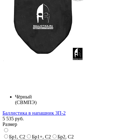
Чёрный
(СВМПЭ)
Баллистика в напашник ЗП-2
5 535 руб.
Размер
Бр1, С2
Бр1+, С2
Бр2, С2