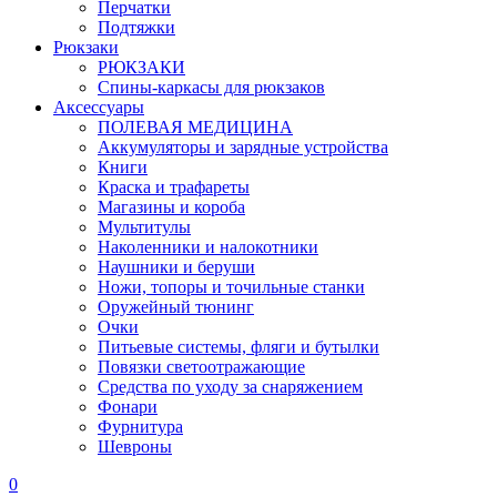
Перчатки
Подтяжки
Рюкзаки
РЮКЗАКИ
Спины-каркасы для рюкзаков
Аксессуары
ПОЛЕВАЯ МЕДИЦИНА
Аккумуляторы и зарядные устройства
Книги
Краска и трафареты
Магазины и короба
Мультитулы
Наколенники и налокотники
Наушники и беруши
Ножи, топоры и точильные станки
Оружейный тюнинг
Очки
Питьевые системы, фляги и бутылки
Повязки светоотражающие
Средства по уходу за снаряжением
Фонари
Фурнитура
Шевроны
0