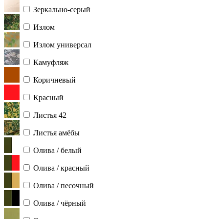
Зеркально-серый
Излом
Излом универсал
Камуфляж
Коричневый
Красный
Листья 42
Листья амёбы
Олива / белый
Олива / красный
Олива / песочный
Олива / чёрный