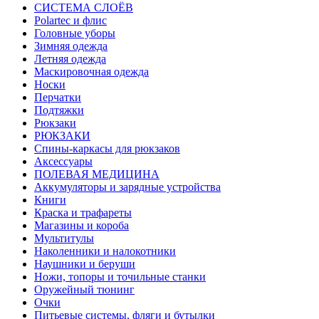
СИСТЕМА СЛОЁВ
Polartec и флис
Головные уборы
Зимняя одежда
Летняя одежда
Маскировочная одежда
Носки
Перчатки
Подтяжки
Рюкзаки
РЮКЗАКИ
Спины-каркасы для рюкзаков
Аксессуары
ПОЛЕВАЯ МЕДИЦИНА
Аккумуляторы и зарядные устройства
Книги
Краска и трафареты
Магазины и короба
Мультитулы
Наколенники и налокотники
Наушники и беруши
Ножи, топоры и точильные станки
Оружейный тюнинг
Очки
Питьевые системы, фляги и бутылки