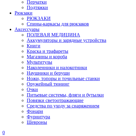
Перчатки
Подтяжки
Рюкзаки
РЮКЗАКИ
Спины-каркасы для рюкзаков
Аксессуары
ПОЛЕВАЯ МЕДИЦИНА
Аккумуляторы и зарядные устройства
Книги
Краска и трафареты
Магазины и короба
Мультитулы
Наколенники и налокотники
Наушники и беруши
Ножи, топоры и точильные станки
Оружейный тюнинг
Очки
Питьевые системы, фляги и бутылки
Повязки светоотражающие
Средства по уходу за снаряжением
Фонари
Фурнитура
Шевроны
0