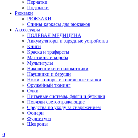
Перчатки
Подтяжки
Рюкзаки
РЮКЗАКИ
Спины-каркасы для рюкзаков
Аксессуары
ПОЛЕВАЯ МЕДИЦИНА
Аккумуляторы и зарядные устройства
Книги
Краска и трафареты
Магазины и короба
Мультитулы
Наколенники и налокотники
Наушники и беруши
Ножи, топоры и точильные станки
Оружейный тюнинг
Очки
Питьевые системы, фляги и бутылки
Повязки светоотражающие
Средства по уходу за снаряжением
Фонари
Фурнитура
Шевроны
0