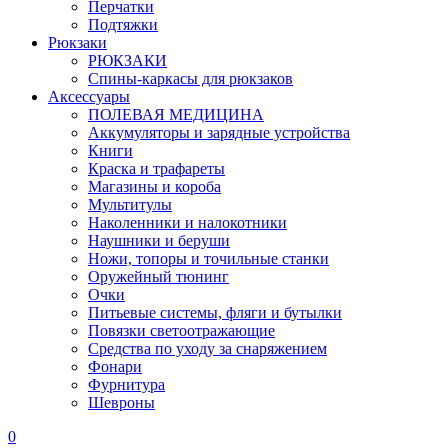
Перчатки
Подтяжки
Рюкзаки
РЮКЗАКИ
Спины-каркасы для рюкзаков
Аксессуары
ПОЛЕВАЯ МЕДИЦИНА
Аккумуляторы и зарядные устройства
Книги
Краска и трафареты
Магазины и короба
Мультитулы
Наколенники и налокотники
Наушники и беруши
Ножи, топоры и точильные станки
Оружейный тюнинг
Очки
Питьевые системы, фляги и бутылки
Повязки светоотражающие
Средства по уходу за снаряжением
Фонари
Фурнитура
Шевроны
0