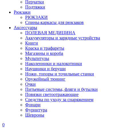
Перчатки
Подтяжки
Рюкзаки
РЮКЗАКИ
Спины-каркасы для рюкзаков
Аксессуары
ПОЛЕВАЯ МЕДИЦИНА
Аккумуляторы и зарядные устройства
Книги
Краска и трафареты
Магазины и короба
Мультитулы
Наколенники и налокотники
Наушники и беруши
Ножи, топоры и точильные станки
Оружейный тюнинг
Очки
Питьевые системы, фляги и бутылки
Повязки светоотражающие
Средства по уходу за снаряжением
Фонари
Фурнитура
Шевроны
0