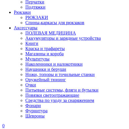
Перчатки
Подтяжки
Рюкзаки
РЮКЗАКИ
Спины-каркасы для рюкзаков
Аксессуары
ПОЛЕВАЯ МЕДИЦИНА
Аккумуляторы и зарядные устройства
Книги
Краска и трафареты
Магазины и короба
Мультитулы
Наколенники и налокотники
Наушники и беруши
Ножи, топоры и точильные станки
Оружейный тюнинг
Очки
Питьевые системы, фляги и бутылки
Повязки светоотражающие
Средства по уходу за снаряжением
Фонари
Фурнитура
Шевроны
0