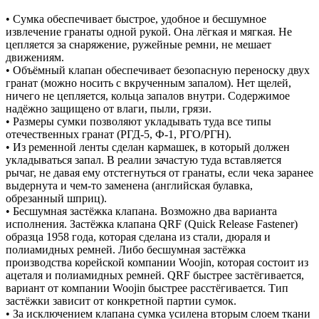
• Сумка обеспечивает быстрое, удобное и бесшумное
извлечение гранаты одной рукой. Она лёгкая и мягкая. Не
цепляется за снаряжение, ружейные ремни, не мешает
движениям.
• Объёмный клапан обеспечивает безопасную переноску двух
гранат (можно носить с вкрученным запалом). Нет щелей,
ничего не цепляется, кольца запалов внутри. Содержимое
надёжно защищено от влаги, пыли, грязи.
• Размеры сумки позволяют укладывать туда все типы
отечественных гранат (РГД-5, Ф-1, РГО/РГН).
• Из ременной ленты сделан кармашек, в который должен
укладываться запал. В реалии зачастую туда вставляется
рычаг, не давая ему отстегнуться от гранаты, если чека заранее
выдернута и чем-то заменена (английская булавка,
обрезанный шприц).
• Бесшумная застёжка клапана. Возможно два варианта
исполнения. Застёжка клапана QRF (Quick Release Fastener)
образца 1958 года, которая сделана из стали, дюраля и
полиамидных ремней. Либо бесшумная застёжка
производства корейской компании Woojin, которая состоит из
ацеталя и полиамидных ремней. QRF быстрее застёгивается,
вариант от компании Woojin быстрее расстёгивается. Тип
застёжки зависит от конкретной партии сумок.
• За исключением клапана сумка усилена вторым слоем ткани