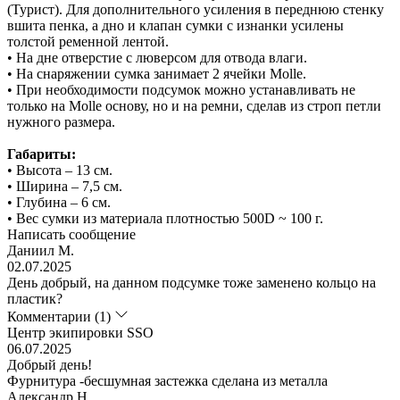
(Турист). Для дополнительного усиления в переднюю стенку
вшита пенка, а дно и клапан сумки с изнанки усилены
толстой ременной лентой.
• На дне отверстие с люверсом для отвода влаги.
• На снаряжении сумка занимает 2 ячейки Molle.
• При необходимости подсумок можно устанавливать не
только на Molle основу, но и на ремни, сделав из строп петли
нужного размера.
Габариты:
• Высота – 13 см.
• Ширина – 7,5 см.
• Глубина – 6 см.
• Вес сумки из материала плотностью 500D ~ 100 г.
Написать сообщение
Даниил М.
02.07.2025
День добрый, на данном подсумке тоже заменено кольцо на
пластик?
Комментарии (1)
Центр экипировки SSO
06.07.2025
Добрый день!
Фурнитура -бесшумная застежка сделана из металла
Александр Н.