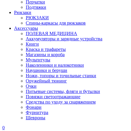
Перчатки
Подтяжки
Рюкзаки
РЮКЗАКИ
Спины-каркасы для рюкзаков
Аксессуары
ПОЛЕВАЯ МЕДИЦИНА
Аккумуляторы и зарядные устройства
Книги
Краска и трафареты
Магазины и короба
Мультитулы
Наколенники и налокотники
Наушники и беруши
Ножи, топоры и точильные станки
Оружейный тюнинг
Очки
Питьевые системы, фляги и бутылки
Повязки светоотражающие
Средства по уходу за снаряжением
Фонари
Фурнитура
Шевроны
0