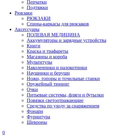
Перчатки
Подтяжки
Рюкзаки
РЮКЗАКИ
Спины-каркасы для рюкзаков
Аксессуары
ПОЛЕВАЯ МЕДИЦИНА
Аккумуляторы и зарядные устройства
Книги
Краска и трафареты
Магазины и короба
Мультитулы
Наколенники и налокотники
Наушники и беруши
Ножи, топоры и точильные станки
Оружейный тюнинг
Очки
Питьевые системы, фляги и бутылки
Повязки светоотражающие
Средства по уходу за снаряжением
Фонари
Фурнитура
Шевроны
0