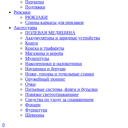
Перчатки
Подтяжки
Рюкзаки
РЮКЗАКИ
Спины-каркасы для рюкзаков
Аксессуары
ПОЛЕВАЯ МЕДИЦИНА
Аккумуляторы и зарядные устройства
Книги
Краска и трафареты
Магазины и короба
Мультитулы
Наколенники и налокотники
Наушники и беруши
Ножи, топоры и точильные станки
Оружейный тюнинг
Очки
Питьевые системы, фляги и бутылки
Повязки светоотражающие
Средства по уходу за снаряжением
Фонари
Фурнитура
Шевроны
0