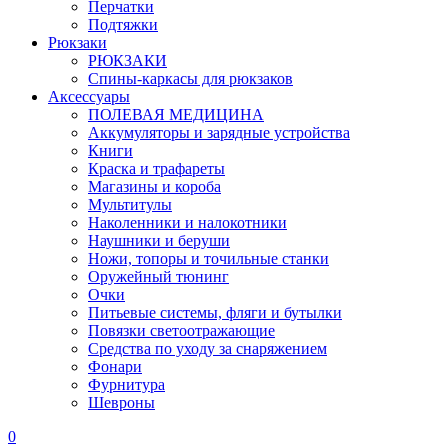
Перчатки
Подтяжки
Рюкзаки
РЮКЗАКИ
Спины-каркасы для рюкзаков
Аксессуары
ПОЛЕВАЯ МЕДИЦИНА
Аккумуляторы и зарядные устройства
Книги
Краска и трафареты
Магазины и короба
Мультитулы
Наколенники и налокотники
Наушники и беруши
Ножи, топоры и точильные станки
Оружейный тюнинг
Очки
Питьевые системы, фляги и бутылки
Повязки светоотражающие
Средства по уходу за снаряжением
Фонари
Фурнитура
Шевроны
0