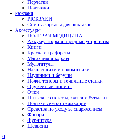
Перчатки
Подтяжки
Рюкзаки
РЮКЗАКИ
Спины-каркасы для рюкзаков
Аксессуары
ПОЛЕВАЯ МЕДИЦИНА
Аккумуляторы и зарядные устройства
Книги
Краска и трафареты
Магазины и короба
Мультитулы
Наколенники и налокотники
Наушники и беруши
Ножи, топоры и точильные станки
Оружейный тюнинг
Очки
Питьевые системы, фляги и бутылки
Повязки светоотражающие
Средства по уходу за снаряжением
Фонари
Фурнитура
Шевроны
0