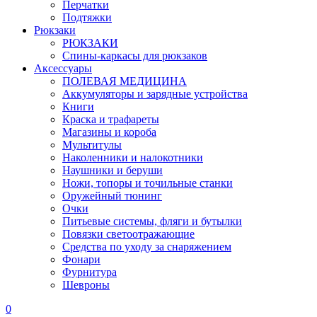
Перчатки
Подтяжки
Рюкзаки
РЮКЗАКИ
Спины-каркасы для рюкзаков
Аксессуары
ПОЛЕВАЯ МЕДИЦИНА
Аккумуляторы и зарядные устройства
Книги
Краска и трафареты
Магазины и короба
Мультитулы
Наколенники и налокотники
Наушники и беруши
Ножи, топоры и точильные станки
Оружейный тюнинг
Очки
Питьевые системы, фляги и бутылки
Повязки светоотражающие
Средства по уходу за снаряжением
Фонари
Фурнитура
Шевроны
0