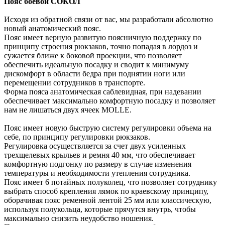
Пояс боевой СОКОЛ
Исходя из обратной связи от вас, мы разработали абсолютно
новый анатомический пояс.
Пояс имеет верную развитую поясничную поддержку по
принципу строения рюкзаков, точно попадая в лордоз и
сужается ближе к боковой проекции, что позволяет
обеспечить идеальную посадку и сводит к минимуму
дискомфорт в области бедра при поднятии ноги или
перемещении сотрудников в транспорте.
Форма пояса анатомическая саблевидная, при надевании
обеспечивает максимально комфортную посадку и позволяет
нам не лишаться двух ячеек MOLLE.
Пояс имеет новую быструю систему регулировки объема на
себе, по принципу регулировки рюкзаков.
Регулировка осуществляется за счет двух усиленных
трехщелевых крыльев и ремня 40 мм, что обеспечивает
комфортную подгонку по размеру в случае изменения
температуры и необходимости утепления сотрудника.
Пояс имеет 6 потайных полуколец, что позволяет сотруднику
выбрать способ крепления лямок по краевскому принципу,
оборачивая пояс ременной лентой 25 мм или классическую,
используя полукольца, которые прячутся внутрь, чтобы
максимально снизить неудобство ношения.