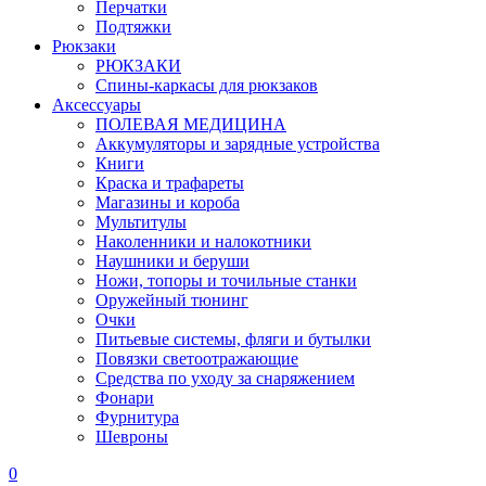
Перчатки
Подтяжки
Рюкзаки
РЮКЗАКИ
Спины-каркасы для рюкзаков
Аксессуары
ПОЛЕВАЯ МЕДИЦИНА
Аккумуляторы и зарядные устройства
Книги
Краска и трафареты
Магазины и короба
Мультитулы
Наколенники и налокотники
Наушники и беруши
Ножи, топоры и точильные станки
Оружейный тюнинг
Очки
Питьевые системы, фляги и бутылки
Повязки светоотражающие
Средства по уходу за снаряжением
Фонари
Фурнитура
Шевроны
0