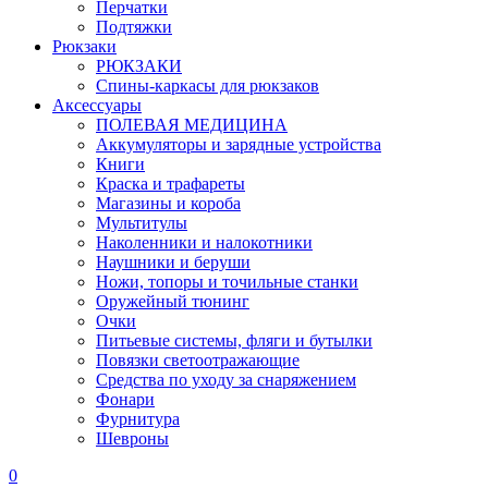
Перчатки
Подтяжки
Рюкзаки
РЮКЗАКИ
Спины-каркасы для рюкзаков
Аксессуары
ПОЛЕВАЯ МЕДИЦИНА
Аккумуляторы и зарядные устройства
Книги
Краска и трафареты
Магазины и короба
Мультитулы
Наколенники и налокотники
Наушники и беруши
Ножи, топоры и точильные станки
Оружейный тюнинг
Очки
Питьевые системы, фляги и бутылки
Повязки светоотражающие
Средства по уходу за снаряжением
Фонари
Фурнитура
Шевроны
0