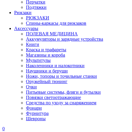
Перчатки
Подтяжки
Рюкзаки
РЮКЗАКИ
Спины-каркасы для рюкзаков
Аксессуары
ПОЛЕВАЯ МЕДИЦИНА
Аккумуляторы и зарядные устройства
Книги
Краска и трафареты
Магазины и короба
Мультитулы
Наколенники и налокотники
Наушники и беруши
Ножи, топоры и точильные станки
Оружейный тюнинг
Очки
Питьевые системы, фляги и бутылки
Повязки светоотражающие
Средства по уходу за снаряжением
Фонари
Фурнитура
Шевроны
0