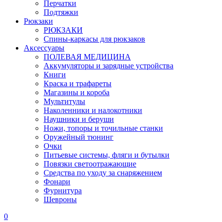
Перчатки
Подтяжки
Рюкзаки
РЮКЗАКИ
Спины-каркасы для рюкзаков
Аксессуары
ПОЛЕВАЯ МЕДИЦИНА
Аккумуляторы и зарядные устройства
Книги
Краска и трафареты
Магазины и короба
Мультитулы
Наколенники и налокотники
Наушники и беруши
Ножи, топоры и точильные станки
Оружейный тюнинг
Очки
Питьевые системы, фляги и бутылки
Повязки светоотражающие
Средства по уходу за снаряжением
Фонари
Фурнитура
Шевроны
0