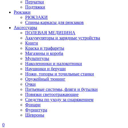
Перчатки
Подтяжки
Рюкзаки
РЮКЗАКИ
Спины-каркасы для рюкзаков
Аксессуары
ПОЛЕВАЯ МЕДИЦИНА
Аккумуляторы и зарядные устройства
Книги
Краска и трафареты
Магазины и короба
Мультитулы
Наколенники и налокотники
Наушники и беруши
Ножи, топоры и точильные станки
Оружейный тюнинг
Очки
Питьевые системы, фляги и бутылки
Повязки светоотражающие
Средства по уходу за снаряжением
Фонари
Фурнитура
Шевроны
0