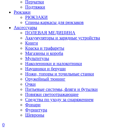
Перчатки
Подтяжки
Рюкзаки
РЮКЗАКИ
Спины-каркасы для рюкзаков
Аксессуары
ПОЛЕВАЯ МЕДИЦИНА
Аккумуляторы и зарядные устройства
Книги
Краска и трафареты
Магазины и короба
Мультитулы
Наколенники и налокотники
Наушники и беруши
Ножи, топоры и точильные станки
Оружейный тюнинг
Очки
Питьевые системы, фляги и бутылки
Повязки светоотражающие
Средства по уходу за снаряжением
Фонари
Фурнитура
Шевроны
0