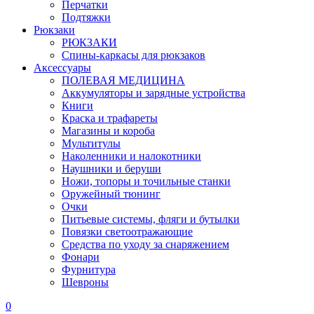
Перчатки
Подтяжки
Рюкзаки
РЮКЗАКИ
Спины-каркасы для рюкзаков
Аксессуары
ПОЛЕВАЯ МЕДИЦИНА
Аккумуляторы и зарядные устройства
Книги
Краска и трафареты
Магазины и короба
Мультитулы
Наколенники и налокотники
Наушники и беруши
Ножи, топоры и точильные станки
Оружейный тюнинг
Очки
Питьевые системы, фляги и бутылки
Повязки светоотражающие
Средства по уходу за снаряжением
Фонари
Фурнитура
Шевроны
0