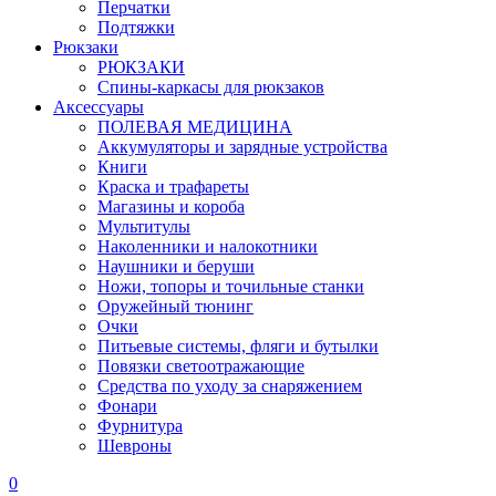
Перчатки
Подтяжки
Рюкзаки
РЮКЗАКИ
Спины-каркасы для рюкзаков
Аксессуары
ПОЛЕВАЯ МЕДИЦИНА
Аккумуляторы и зарядные устройства
Книги
Краска и трафареты
Магазины и короба
Мультитулы
Наколенники и налокотники
Наушники и беруши
Ножи, топоры и точильные станки
Оружейный тюнинг
Очки
Питьевые системы, фляги и бутылки
Повязки светоотражающие
Средства по уходу за снаряжением
Фонари
Фурнитура
Шевроны
0