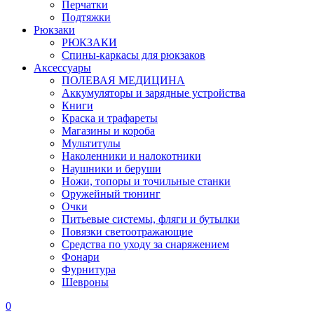
Перчатки
Подтяжки
Рюкзаки
РЮКЗАКИ
Спины-каркасы для рюкзаков
Аксессуары
ПОЛЕВАЯ МЕДИЦИНА
Аккумуляторы и зарядные устройства
Книги
Краска и трафареты
Магазины и короба
Мультитулы
Наколенники и налокотники
Наушники и беруши
Ножи, топоры и точильные станки
Оружейный тюнинг
Очки
Питьевые системы, фляги и бутылки
Повязки светоотражающие
Средства по уходу за снаряжением
Фонари
Фурнитура
Шевроны
0