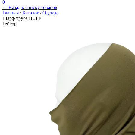
0
← Назад к списку товаров
Главная
/
Каталог
/
Одежда
Шарф-труба BUFF
Гейтор