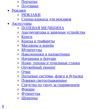
Перчатки
Подтяжки
Рюкзаки
РЮКЗАКИ
Спины-каркасы для рюкзаков
Аксессуары
ПОЛЕВАЯ МЕДИЦИНА
Аккумуляторы и зарядные устройства
Книги
Краска и трафареты
Магазины и короба
Мультитулы
Наколенники и налокотники
Наушники и беруши
Ножи, топоры и точильные станки
Оружейный тюнинг
Очки
Питьевые системы, фляги и бутылки
Повязки светоотражающие
Средства по уходу за снаряжением
Фонари
Фурнитура
Шевроны
0