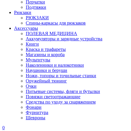
Перчатки
Подтяжки
Рюкзаки
РЮКЗАКИ
Спины-каркасы для рюкзаков
Аксессуары
ПОЛЕВАЯ МЕДИЦИНА
Аккумуляторы и зарядные устройства
Книги
Краска и трафареты
Магазины и короба
Мультитулы
Наколенники и налокотники
Наушники и беруши
Ножи, топоры и точильные станки
Оружейный тюнинг
Очки
Питьевые системы, фляги и бутылки
Повязки светоотражающие
Средства по уходу за снаряжением
Фонари
Фурнитура
Шевроны
0