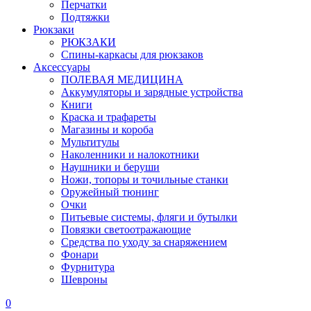
Перчатки
Подтяжки
Рюкзаки
РЮКЗАКИ
Спины-каркасы для рюкзаков
Аксессуары
ПОЛЕВАЯ МЕДИЦИНА
Аккумуляторы и зарядные устройства
Книги
Краска и трафареты
Магазины и короба
Мультитулы
Наколенники и налокотники
Наушники и беруши
Ножи, топоры и точильные станки
Оружейный тюнинг
Очки
Питьевые системы, фляги и бутылки
Повязки светоотражающие
Средства по уходу за снаряжением
Фонари
Фурнитура
Шевроны
0