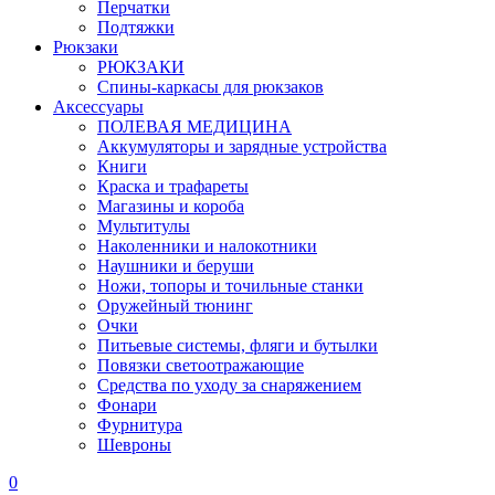
Перчатки
Подтяжки
Рюкзаки
РЮКЗАКИ
Спины-каркасы для рюкзаков
Аксессуары
ПОЛЕВАЯ МЕДИЦИНА
Аккумуляторы и зарядные устройства
Книги
Краска и трафареты
Магазины и короба
Мультитулы
Наколенники и налокотники
Наушники и беруши
Ножи, топоры и точильные станки
Оружейный тюнинг
Очки
Питьевые системы, фляги и бутылки
Повязки светоотражающие
Средства по уходу за снаряжением
Фонари
Фурнитура
Шевроны
0