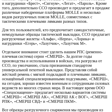
и нагрудники «Брест», «Сигнум», «Легат», «Пароль». Кроме
того, дополнительно ССО производит и предлагает в продаже
различные набедренные платформы MOLLE и несколько
видов разгрузочных поясов MOLLE, совместимых с
тактическими плечевыми лямками разных типов.
Для тех пользователей, кто предпочитает самодостаточные,
немодульные образцы тактической выкладки, ССО предлагает
разгрузочные жилеты «Альфа», «Нерпа», «Лорика» и
нагрудники «Егерь», «Лазутчик», «Лазутчик М».
Отдельное внимание стоит уделить нашим РПС (ременно-
плечевая система) серии «СМЕРШ». За долгие годы
производства и использования в войсках, эта разгрузка от
ССО, по умолчанию, стала признанным стандартом
универсальной пехотной выкладки. Представляя собой
жёсткий ремень с мягкой подкладкой и плечевыми лямками,
оснащённый специализированными подсумками, «СМЕРШ»,
на сегодня, хорошо известен военным и сотрудникам силовых
ведомств во многих странах мира. В настоящее время ООО
«Спецоснащение» предлагает несколько вариантов системы
«СМЕРШ»: «СМЕРШ АК», «СМЕРШ АК с ВОГ», «СМЕРШ
РПК», «СМЕРШ СВД» и «СМЕРШ ПКМ».
Все образцы разгрузочного снаряжения мы производим из