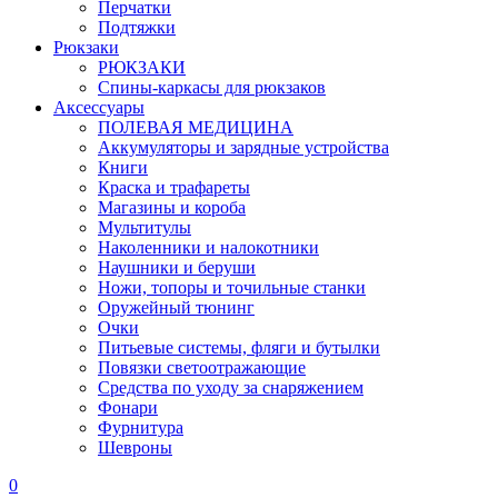
Перчатки
Подтяжки
Рюкзаки
РЮКЗАКИ
Спины-каркасы для рюкзаков
Аксессуары
ПОЛЕВАЯ МЕДИЦИНА
Аккумуляторы и зарядные устройства
Книги
Краска и трафареты
Магазины и короба
Мультитулы
Наколенники и налокотники
Наушники и беруши
Ножи, топоры и точильные станки
Оружейный тюнинг
Очки
Питьевые системы, фляги и бутылки
Повязки светоотражающие
Средства по уходу за снаряжением
Фонари
Фурнитура
Шевроны
0