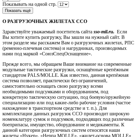
Показывать на одной стр.
Показать ещё
О РАЗГРУЗОЧНЫХ ЖИЛЕТАХ ССО
Здравствуйте уважаемый посетитель сайта
sso-mil.ru.
Если
Вы хотите купить разгрузку, Вы зашли на нужный сайт. В
этом разделе мы расскажем Вам о разгрузочных жилетах, РПС
(ременно-плечевая система) и нагрудниках, производимых
нами под маркой «СоюзСпецОснащение».
Прежде всего, мы обращаем Ваше внимание на современные
модульные тактические разгрузки, оснащённые крепёжным
стандартом PALS/MOLLE. Как известно, данная крепёжная
система позволяет, практически без ограничений,
самостоятельно оснащать свою разгрузку всеми
необходимыми подсумками и оборудованием, под
конкретную тактическую ситуацию, под боевую/оружейную
специализацию или под какие-либо рабочие условия (частое
нахождение в транспортном средстве и т. п.). Для
комплектации данных разгрузок ССО производит широкую
номенклатуру сумок и подсумков, подходящих под различные
боеприпасы, имущество, оборудование и медикаменты. К
данной категории разгрузочных систем относятся наши
жилеты «Нукер», «Нерпа MOLLE», «жилет-основа MOLLE»