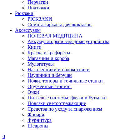
Перчатки
Подтяжки
Рюкзаки
РЮКЗАКИ
Спины-каркасы для рюкзаков
Аксессуары
ПОЛЕВАЯ МЕДИЦИНА
Аккумуляторы и зарядные устройства
Книги
Краска и трафареты
Магазины и короба
Мультитулы
Наколенники и налокотники
Наушники и беруши
Ножи, топоры и точильные станки
Оружейный тюнинг
Очки
Питьевые системы, фляги и бутылки
Повязки светоотражающие
Средства по уходу за снаряжением
Фонари
Фурнитура
Шевроны
0