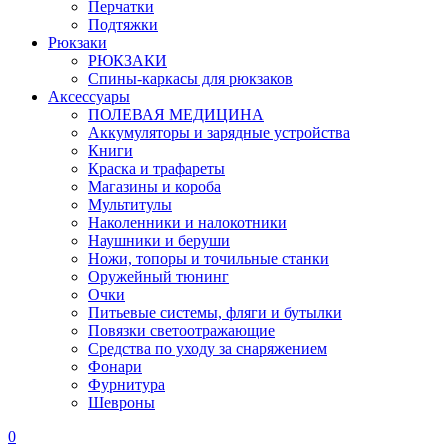
Перчатки
Подтяжки
Рюкзаки
РЮКЗАКИ
Спины-каркасы для рюкзаков
Аксессуары
ПОЛЕВАЯ МЕДИЦИНА
Аккумуляторы и зарядные устройства
Книги
Краска и трафареты
Магазины и короба
Мультитулы
Наколенники и налокотники
Наушники и беруши
Ножи, топоры и точильные станки
Оружейный тюнинг
Очки
Питьевые системы, фляги и бутылки
Повязки светоотражающие
Средства по уходу за снаряжением
Фонари
Фурнитура
Шевроны
0