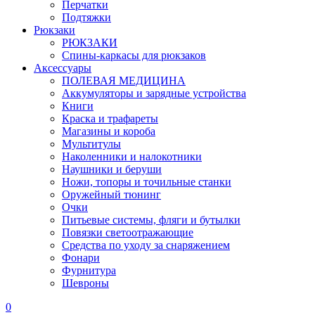
Перчатки
Подтяжки
Рюкзаки
РЮКЗАКИ
Спины-каркасы для рюкзаков
Аксессуары
ПОЛЕВАЯ МЕДИЦИНА
Аккумуляторы и зарядные устройства
Книги
Краска и трафареты
Магазины и короба
Мультитулы
Наколенники и налокотники
Наушники и беруши
Ножи, топоры и точильные станки
Оружейный тюнинг
Очки
Питьевые системы, фляги и бутылки
Повязки светоотражающие
Средства по уходу за снаряжением
Фонари
Фурнитура
Шевроны
0