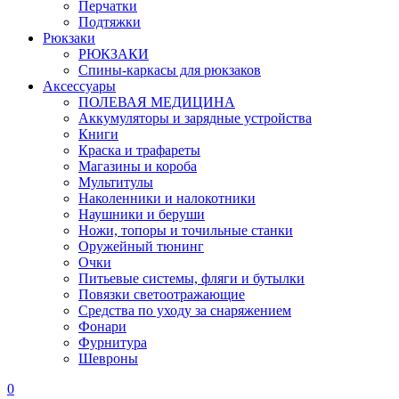
Перчатки
Подтяжки
Рюкзаки
РЮКЗАКИ
Спины-каркасы для рюкзаков
Аксессуары
ПОЛЕВАЯ МЕДИЦИНА
Аккумуляторы и зарядные устройства
Книги
Краска и трафареты
Магазины и короба
Мультитулы
Наколенники и налокотники
Наушники и беруши
Ножи, топоры и точильные станки
Оружейный тюнинг
Очки
Питьевые системы, фляги и бутылки
Повязки светоотражающие
Средства по уходу за снаряжением
Фонари
Фурнитура
Шевроны
0