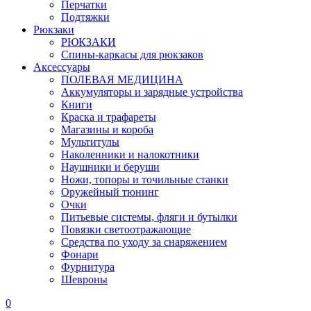
Перчатки
Подтяжки
Рюкзаки
РЮКЗАКИ
Спины-каркасы для рюкзаков
Аксессуары
ПОЛЕВАЯ МЕДИЦИНА
Аккумуляторы и зарядные устройства
Книги
Краска и трафареты
Магазины и короба
Мультитулы
Наколенники и налокотники
Наушники и беруши
Ножи, топоры и точильные станки
Оружейный тюнинг
Очки
Питьевые системы, фляги и бутылки
Повязки светоотражающие
Средства по уходу за снаряжением
Фонари
Фурнитура
Шевроны
0