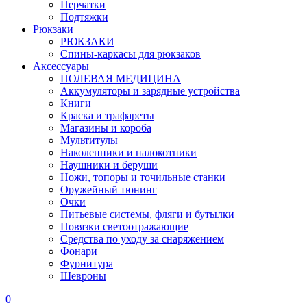
Перчатки
Подтяжки
Рюкзаки
РЮКЗАКИ
Спины-каркасы для рюкзаков
Аксессуары
ПОЛЕВАЯ МЕДИЦИНА
Аккумуляторы и зарядные устройства
Книги
Краска и трафареты
Магазины и короба
Мультитулы
Наколенники и налокотники
Наушники и беруши
Ножи, топоры и точильные станки
Оружейный тюнинг
Очки
Питьевые системы, фляги и бутылки
Повязки светоотражающие
Средства по уходу за снаряжением
Фонари
Фурнитура
Шевроны
0