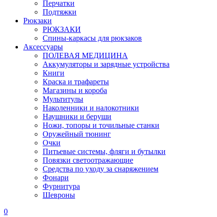
Перчатки
Подтяжки
Рюкзаки
РЮКЗАКИ
Спины-каркасы для рюкзаков
Аксессуары
ПОЛЕВАЯ МЕДИЦИНА
Аккумуляторы и зарядные устройства
Книги
Краска и трафареты
Магазины и короба
Мультитулы
Наколенники и налокотники
Наушники и беруши
Ножи, топоры и точильные станки
Оружейный тюнинг
Очки
Питьевые системы, фляги и бутылки
Повязки светоотражающие
Средства по уходу за снаряжением
Фонари
Фурнитура
Шевроны
0